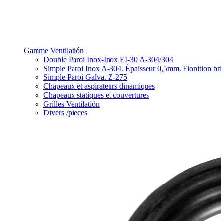
Gamme Ventilatión
Double Paroi Inox-Inox EI-30 A-304/304
Simple Paroi Inox A-304. Épaisseur 0,5mm. Fionition bri
Simple Paroi Galva. Z-275
Chapeaux et aspirateurs dinamiques
Chapeaux statiques et couvertures
Grilles Ventilatión
Divers /pieces