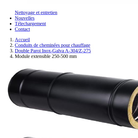
Nettoyage et entretien
Nouvelles
Télechargement
Contact
Accueil
Conduits de cheminées pour chauffage
Double Paroi Inox-Galva A-304/Z-275
Module extensible 250-500 mm