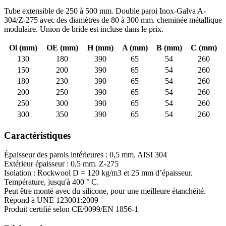
Tube extensible de 250 à 500 mm. Double paroi Inox-Galva A-
304/Z-275 avec des diamètres de 80 à 300 mm. cheminée métallique
modulaire. Union de bride est incluse dans le prix.
Oi (mm)
OE (mm)
H (mm)
A (mm)
B (mm)
C (mm)
130
180
390
65
54
260
150
200
390
65
54
260
180
230
390
65
54
260
200
250
390
65
54
260
250
300
390
65
54
260
300
350
390
65
54
260
Caractéristiques
Épaisseur des parois intérieures : 0,5 mm. AISI 304
Extérieur épaisseur : 0,5 mm. Z-275
Isolation : Rockwool D = 120 kg/m3 et 25 mm d’épaisseur.
Température, jusqu'à 400 ° C.
Peut être monté avec du silicone, pour une meilleure étanchéité.
Répond à UNE 123001:2009
Produit certifié selon CE/0099/EN 1856-1