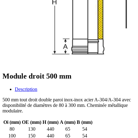
Module droit 500 mm
Description
500 mm tout droit double paroi inox-inox acier A-304/A-304 avec
disponibilité de diamètres de 80 à 300 mm. Cheminée métallique
modulaire.
Oi (mm)
OE (mm)
H (mm)
A (mm)
B (mm)
80
130
440
65
54
100
150
440
65
54