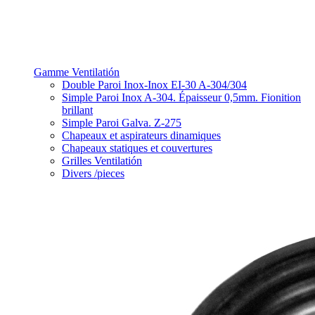
Gamme Ventilatión
Double Paroi Inox-Inox EI-30 A-304/304
Simple Paroi Inox A-304. Épaisseur 0,5mm. Fionition
brillant
Simple Paroi Galva. Z-275
Chapeaux et aspirateurs dinamiques
Chapeaux statiques et couvertures
Grilles Ventilatión
Divers /pieces