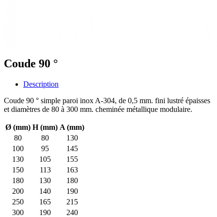
Coude 90 °
Description
Coude 90 ° simple paroi inox A-304, de 0,5 mm. fini lustré épaisses
et diamètres de 80 à 300 mm. cheminée métallique modulaire.
Ø (mm)
H (mm)
A (mm)
80
80
130
100
95
145
130
105
155
150
113
163
180
130
180
200
140
190
250
165
215
300
190
240