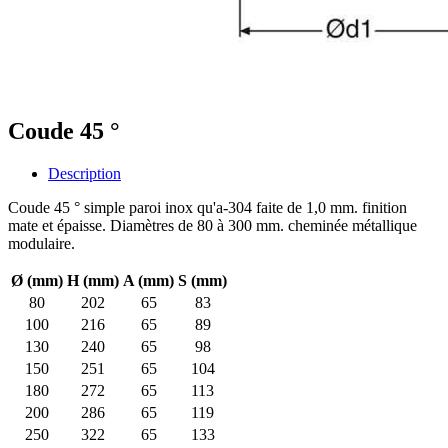
Coude 45 °
Description
Coude 45 ° simple paroi inox qu'a-304 faite de 1,0 mm. finition
mate et épaisse. Diamètres de 80 à 300 mm. cheminée métallique
modulaire.
Ø (mm)
H (mm)
A (mm)
S (mm)
80
202
65
83
100
216
65
89
130
240
65
98
150
251
65
104
180
272
65
113
200
286
65
119
250
322
65
133