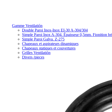
Gamme Ventilatión
Double Paroi Inox-Inox EI-30 A-304/304
Simple Paroi Inox A-304. Épaisseur 0,5mm. Fionition bri
Simple Paroi Galva. Z-275
Chapeaux et aspirateurs dinamiques
Chapeaux statiques et couvertures
Grilles Ventilatión
Divers /pieces