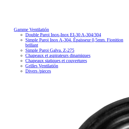
Gamme Ventilatión
Double Paroi Inox-Inox EI-30 A-304/304
Simple Paroi Inox A-304. Épaisseur 0,5mm. Fionition
brillant
Simple Paroi Galva. Z-275
Chapeaux et aspirateurs dinamiques
Chapeaux statiques et couvertures
Grilles Ventilatión
Divers /pieces