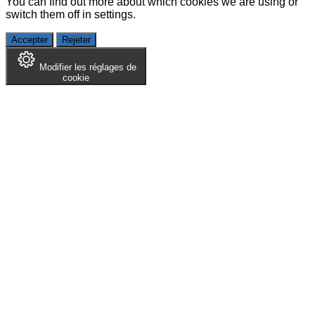
You can find out more about which cookies we are using or
switch them off in
settings
.
Accepter
Rejeter
Modifier les réglages de
cookie