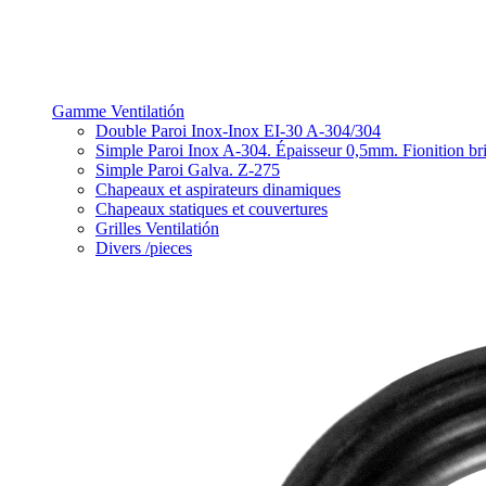
Gamme Ventilatión
Double Paroi Inox-Inox EI-30 A-304/304
Simple Paroi Inox A-304. Épaisseur 0,5mm. Fionition bri
Simple Paroi Galva. Z-275
Chapeaux et aspirateurs dinamiques
Chapeaux statiques et couvertures
Grilles Ventilatión
Divers /pieces