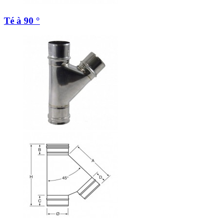
Té à 90 °