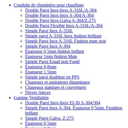
Conduits de cheminées pour chauffage
Double Paroi Inox-Inox A-316L/A-304
Double Paroi Inox-Inox A-304/A-304
Double Paroi Inox-Galva A-304/Z-275
Double Paroi Flexible Inox A-316L/A-304
Simple Paroi Inox A-316L
Simple paroi A-316L Inox finition brilliant
Simple Paroi Inox A-316L Finition mate noir
Simple Paroi Inox A-304
Épaisseur 0,5mm finition brillant
Épaisseur 1mm finition Mate
Simple Paroi Email noir Fonté
Épaisseur 0,8mm
Épaisseur 1.5mm
Simple paroi doublure en PPS
Chapeaux et aspirateurs dinamiques
Chapeaux statiques et couvertures
Divers /pieces
Gamme Ventilatión
Double Paroi Inox-Inox EI-30 A-304/304
Simple Paroi Inox A-304. Épaisseur 0,5mm. Fionition
brillant
Simple Paroi Galva. Z-275
Épaisseur 0,5mm