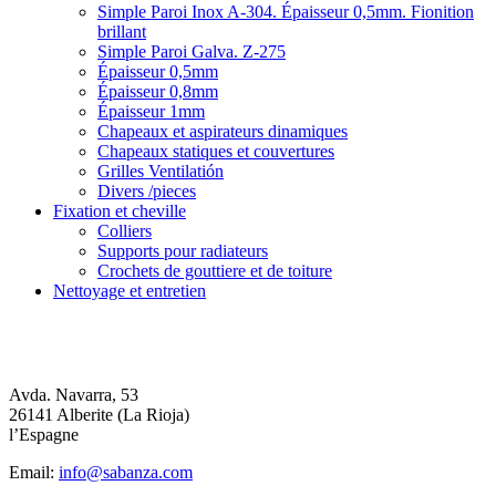
Simple Paroi Inox A-304. Épaisseur 0,5mm. Fionition
brillant
Simple Paroi Galva. Z-275
Épaisseur 0,5mm
Épaisseur 0,8mm
Épaisseur 1mm
Chapeaux et aspirateurs dinamiques
Chapeaux statiques et couvertures
Grilles Ventilatión
Divers /pieces
Fixation et cheville
Colliers
Supports pour radiateurs
Crochets de gouttiere et de toiture
Nettoyage et entretien
Avda. Navarra, 53
26141 Alberite (La Rioja)
l’Espagne
Email:
info@sabanza.com