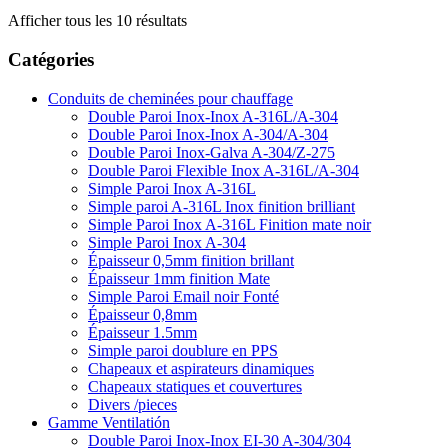
Afficher tous les 10 résultats
Catégories
Conduits de cheminées pour chauffage
Double Paroi Inox-Inox A-316L/A-304
Double Paroi Inox-Inox A-304/A-304
Double Paroi Inox-Galva A-304/Z-275
Double Paroi Flexible Inox A-316L/A-304
Simple Paroi Inox A-316L
Simple paroi A-316L Inox finition brilliant
Simple Paroi Inox A-316L Finition mate noir
Simple Paroi Inox A-304
Épaisseur 0,5mm finition brillant
Épaisseur 1mm finition Mate
Simple Paroi Email noir Fonté
Épaisseur 0,8mm
Épaisseur 1.5mm
Simple paroi doublure en PPS
Chapeaux et aspirateurs dinamiques
Chapeaux statiques et couvertures
Divers /pieces
Gamme Ventilatión
Double Paroi Inox-Inox EI-30 A-304/304