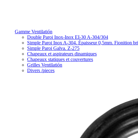
Gamme Ventilatión
Double Paroi Inox-Inox EI-30 A-304/304
Simple Paroi Inox A-304. Épaisseur 0,5mm. Fionition bri
Simple Paroi Galva. Z-275
Chapeaux et aspirateurs dinamiques
Chapeaux statiques et couvertures
Grilles Ventilatión
Divers /pieces