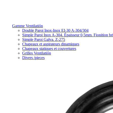
Gamme Ventilatión
Double Paroi Inox-Inox EI-30 A-304/304
Simple Paroi Inox A-304. Épaisseur 0,5mm. Fionition bri
Simple Paroi Galva. Z-275
Chapeaux et aspirateurs dinamiques
Chapeaux statiques et couvertures
Grilles Ventilatión
Divers /pieces