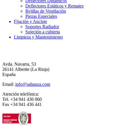
Deflectores Dinámicos
Deflectores Estáticos y Remates
Rejillas de Ventilación
Piezas Especiales
Fijación y Anclaje
Soportes Radiador
Sujeción a cubierta
Limpieza y Mantenimiento
Avda. Navarra, 53
26141 Alberite (La Rioja)
España
Email:
info@sabanza.com
Atención telefónica:
Tel. +34 941 436 060
Fax +34 941 436 441