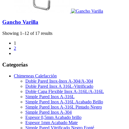
Gancho Varilla
Showing 1–12 of 17 results
1
2
Categorías
Chimeneas Calefacción
Doble Pared Inox-Inox A-304/A-304
Doble Pared Inox A 316L-Vitrificado
Doble Capa Flexible Inox A-316L/A-316L
Simple Pared Inox A-316L
Simple Pared Inox A-316L Acabado Brillo
Simple Pared Inox A-316L Pintado Negro
Simple Pared Inox A-304
Espesor 0,5mm Acabado brillo
Espesor 1mm Acabado Mate
Simple Pared Vitrificado Negro Fonté