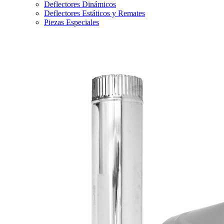
Deflectores Dinámicos
Deflectores Estáticos y Remates
Piezas Especiales