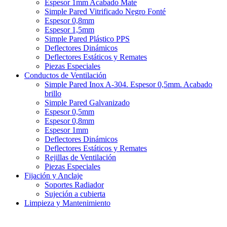
Espesor 1mm Acabado Mate
Simple Pared Vitrificado Negro Fonté
Espesor 0,8mm
Espesor 1,5mm
Simple Pared Plástico PPS
Deflectores Dinámicos
Deflectores Estáticos y Remates
Piezas Especiales
Conductos de Ventilación
Simple Pared Inox A-304. Espesor 0,5mm. Acabado
brillo
Simple Pared Galvanizado
Espesor 0,5mm
Espesor 0,8mm
Espesor 1mm
Deflectores Dinámicos
Deflectores Estáticos y Remates
Rejillas de Ventilación
Piezas Especiales
Fijación y Anclaje
Soportes Radiador
Sujeción a cubierta
Limpieza y Mantenimiento