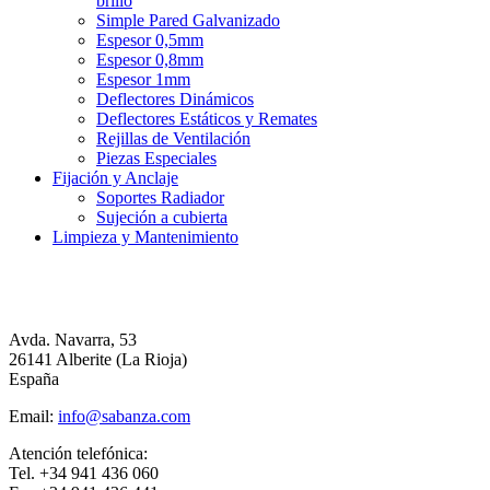
brillo
Simple Pared Galvanizado
Espesor 0,5mm
Espesor 0,8mm
Espesor 1mm
Deflectores Dinámicos
Deflectores Estáticos y Remates
Rejillas de Ventilación
Piezas Especiales
Fijación y Anclaje
Soportes Radiador
Sujeción a cubierta
Limpieza y Mantenimiento
Avda. Navarra, 53
26141 Alberite (La Rioja)
España
Email:
info@sabanza.com
Atención telefónica:
Tel. +34 941 436 060