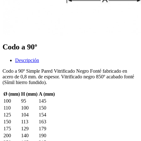
Codo a 90º
Descripción
Codo a 90º Simple Pared Vitrificado Negro Fonté fabricado en
acero de 0,8 mm. de espesor. Vitrificado negro 850º acabado fonté
(Símil hierro fundido).
Ø (mm)
H (mm)
A (mm)
100
95
145
110
100
150
125
104
154
150
113
163
175
129
179
200
140
190