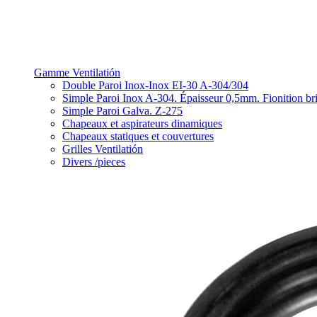
Gamme Ventilatión
Double Paroi Inox-Inox EI-30 A-304/304
Simple Paroi Inox A-304. Épaisseur 0,5mm. Fionition bri
Simple Paroi Galva. Z-275
Chapeaux et aspirateurs dinamiques
Chapeaux statiques et couvertures
Grilles Ventilatión
Divers /pieces