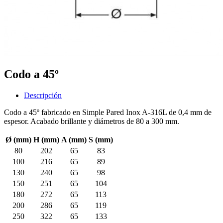
Codo a 45º
Descripción
Codo a 45º fabricado en Simple Pared Inox A-316L de 0,4 mm de
espesor. Acabado brillante y diámetros de 80 a 300 mm.
Ø (mm)
H (mm)
A (mm)
S (mm)
80
202
65
83
100
216
65
89
130
240
65
98
150
251
65
104
180
272
65
113
200
286
65
119
250
322
65
133