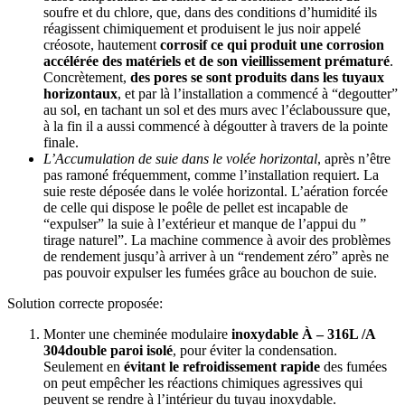
soufre et du chlore, que, dans des conditions d’humidité ils
réagissent chimiquement et produisent le jus noir appelé
créosote, hautement
corrosif ce qui produit une corrosion
accélérée des matériels et de son vieillissement prématuré
.
Concrètement,
des pores se sont produits dans les tuyaux
horizontaux
, et par là l’installation a commencé à “degoutter”
au sol, en tachant un sol et des murs avec l’éclaboussure que,
à la fin il a aussi commencé à dégoutter à travers de la pointe
finale.
L’Accumulation de suie dans le volée horizontal
, après n’être
pas ramoné fréquemment, comme l’installation requiert. La
suie reste déposée dans le volée horizontal. L’aération forcée
de celle qui dispose le poêle de pellet est incapable de
“expulser” la suie à l’extérieur et manque de l’appui du ”
tirage naturel”. La machine commence à avoir des problèmes
de rendement jusqu’à arriver à un “rendement zéro” après ne
pas pouvoir expulser les fumées grâce au bouchon de suie.
Solution correcte proposée:
Monter une cheminée modulaire
inoxydable À – 316L /A
304double paroi isolé
, pour éviter la condensation.
Seulement en
évitant le refroidissement rapide
des fumées
on peut empêcher les réactions chimiques agressives qui
peuvent se rendre à l’intérieur du tuyau inoxydable.