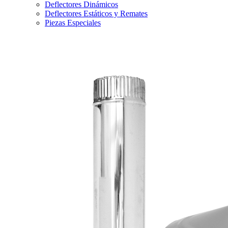
Deflectores Dinámicos
Deflectores Estáticos y Remates
Piezas Especiales