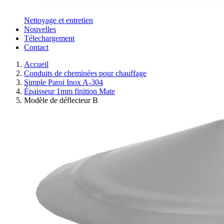
Nettoyage et entretien
Nouvelles
Télechargement
Contact
Accueil
Conduits de cheminées pour chauffage
Simple Paroi Inox A-304
Épaisseur 1mm finition Mate
Modèle de déflecteur B