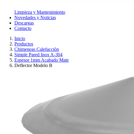
Limpieza y Mantenimiento
Novedades y Noticias
Descargas
Contacto
Inicio
Productos
Chimeneas Calefacción
Simple Pared Inox A-304
Espesor 1mm Acabado Mate
Deflector Modelo B