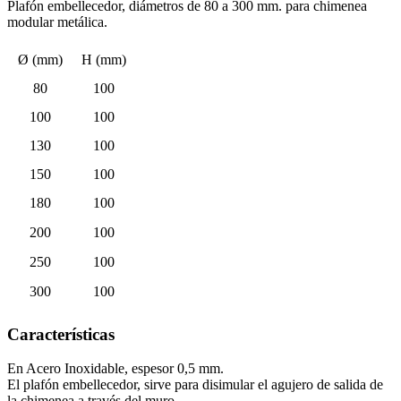
Plafón embellecedor, diámetros de 80 a 300 mm. para chimenea
modular metálica.
Ø (mm)
H (mm)
80
100
100
100
130
100
150
100
180
100
200
100
250
100
300
100
Características
En Acero Inoxidable, espesor 0,5 mm.
El plafón embellecedor, sirve para disimular el agujero de salida de
la chimenea a través del muro.