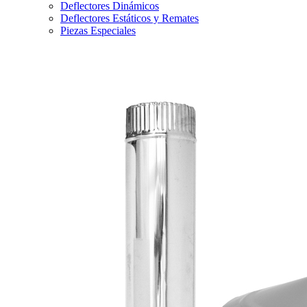
Deflectores Dinámicos
Deflectores Estáticos y Remates
Piezas Especiales