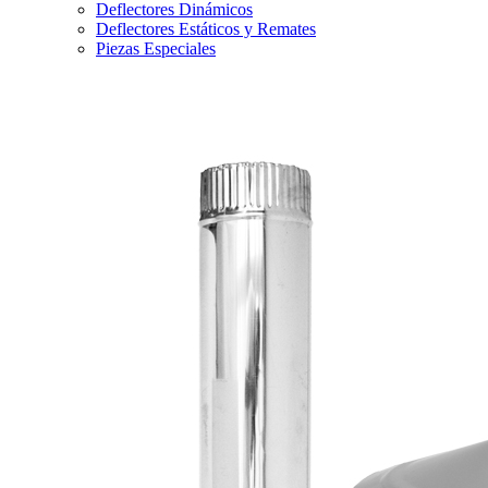
Deflectores Dinámicos
Deflectores Estáticos y Remates
Piezas Especiales