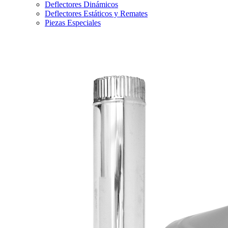
Deflectores Dinámicos
Deflectores Estáticos y Remates
Piezas Especiales