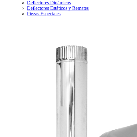
Deflectores Dinámicos
Deflectores Estáticos y Remates
Piezas Especiales