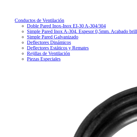
Conductos de Ventilación
Doble Pared Inox-Inox EI-30 A-304/304
Simple Pared Inox A-304. Espesor 0,5mm. Acabado bril
Simple Pared Galvanizado
Deflectores Dinámicos
Deflectores Estáticos y Remates
Rejillas de Ventilación
Piezas Especiales