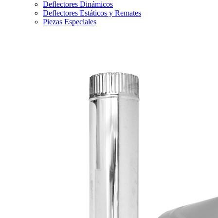
Deflectores Dinámicos
Deflectores Estáticos y Remates
Piezas Especiales